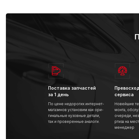
П
Поставка запчастей
Превосход
за 1 день
сервиса
По цене недорогих интернет-
Новейшие те
магазинов установим как ори-
монта, обсл
гинальные кузовные детали,
очереди, не
так и проверенные аналоги.
ртиза на мес
менеджер