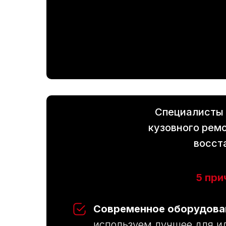
Специалисты
кузовного рем
восст
5 при
Современное оборудова
используем лучшее для ид