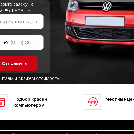
авьте заявку на
ценку ремонта
+7
Отправить
итаем и скажем стоимость!
Узнать стоимость ремонта
Подбор краски
Честные це
компьютером