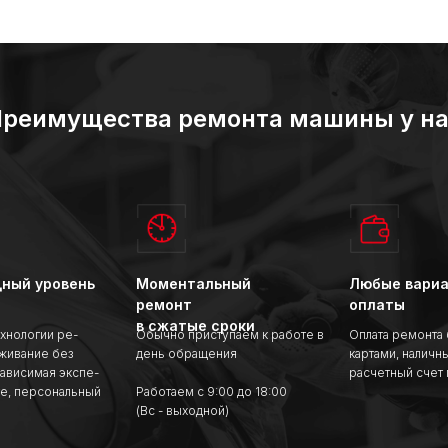
реимущества ремонта машины у н
ный уровень
Моментальный
Любые вари
ремонт
оплаты
в сжатые сроки
хнологии ре-
Обычно приступаем к работе в
Оплата ремонта
уживание без
день обращения
картами, наличн
зависимая экспе-
расчетный счет 
те, персональный
Работаем с 9:00 до 18:00
(Вс - выходной)