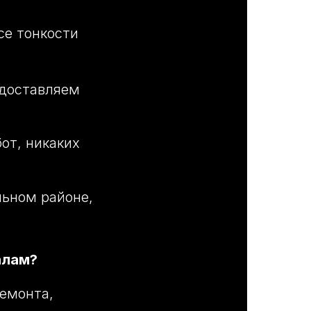
се тонкости
едоставляем
от, никаких
льном районе,
алам?
емонта,