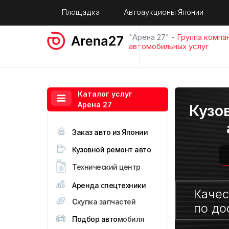
Площадка
Автоаукционы Японии
"Арена 27" -
Группа компа
автомобильных услуг
Каталог услуг
Арена 27
Кузо
Заказ авто из Японии
Кузовной ремонт авто
Технический центр
Аренда спецтехники
Качес
С
купка запчастей
по до
Подбор авто
мобиля