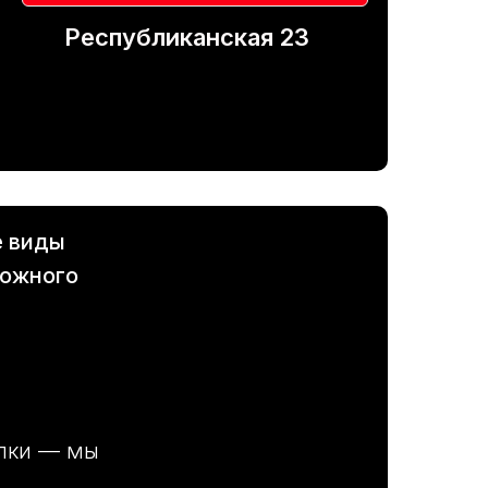
Республиканская 23
е виды
ложного
илки — мы