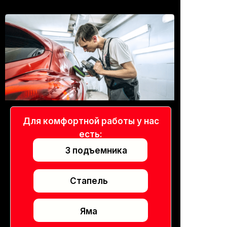
Для комфортной работы у нас
есть:
3 подъемника
Стапель
Яма