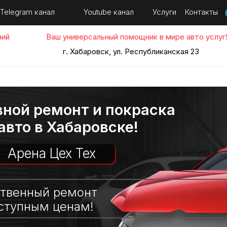
Youtube канал
Telegram канал
Услуги
Контакты
ний
Ваш универсальный помощник в мире авто услуг
г. Хабаровск, ул. Республиканская 23
вной ремонт и покраска
авто в Хабаровске!
Арена Цех Тех
твенный ремонт
ступным ценам!