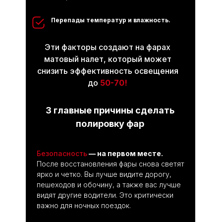
Новейшие технологии ре-
монта, обслуживание без
Перепады температур и влажность.
очереди, независимая экспе-
ртиза на месте, персональный
менеджер
Эти факторы создают на фарах
матовый налет, который может
снизить эффективность освещения
до
50-70!
3 главные причины сделать
Моментальный ремонт
полировку фар
в сжатые сроки
Обычно приступаем к работе в
Безопасность
— на первом месте.
день обращения
После восстановления фары снова светят
ярко и четко. Вы лучше видите дорогу,
Работаем с 9:00 до 18:00
пешеходов и обочину, а также вас лучше
(Вс - выходной)
видят другие водители. Это критически
важно для ночных поездок.