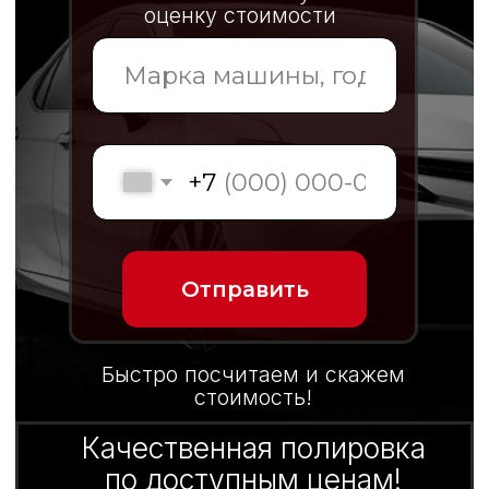
8 (914) 772-69-25
Отправить
Быстро посчитаем и скажем
стоимость!
Качественная полировка
по доступным ценам!
Каталог услуг Арена 27
Заказ авто из Японии
Технический центр
Кузовной ремонт авто
Аренда спецтехники
С
купка запчастей
Подбор авто
мобиля