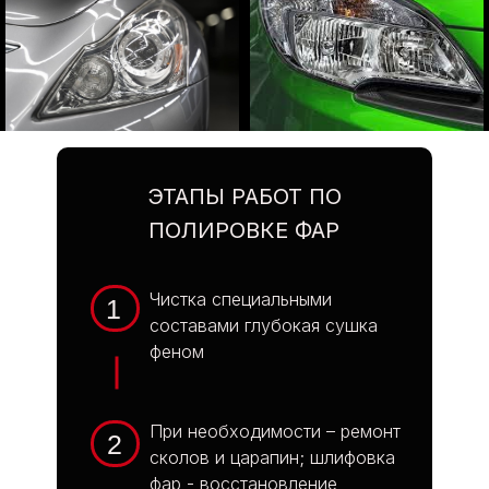
Ваш номер телефона
Модель, год или VIN
Соглашаюсь с политикой
конфиденциальности и
пользовательским
соглашением
ЭТАПЫ РАБОТ ПО
ПОЛИРОВКЕ ФАР
Отправить
Чистка специальными
1
составами глубокая сушка
феном
При необходимости – ремонт
2
сколов и царапин; шлифовка
фар - восстановление