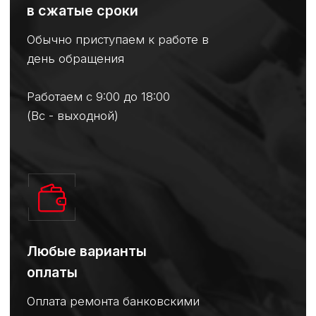
Чем мы отличаемся от
других сервисов
Наш техцентр
Цена
Недорого
Качество работ
Высокое