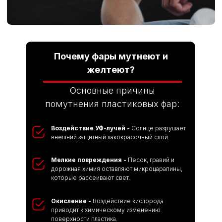
детейлинга
машины у нас
Почему фары мутнеют и
желтеют?
Поставка запчастей
Основные причины
за 1 день
помутнения пластиковых фар:
По цене недорогих интернет-
магазинов установим как ори-
гинальные кузовные детали,
Воздействие УФ-лучей -
Солнце разрушает
так и проверенные аналоги.
внешний защитный лакокрасочный слой.
Мелкие повреждения -
Песок, гравий и
дорожная химия оставляют микроцарапины,
которые рассеивают свет.
Окисление -
Воздействие кислорода
Превосходный уровень
приводит к химическому изменению
сервиса
поверхности пластика.