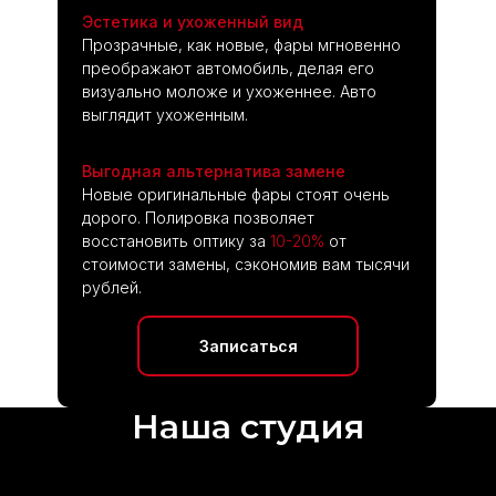
Эстетика и ухоженный вид
Прозрачные, как новые, фары мгновенно
преображают автомобиль, делая его
Любые варианты
визуально моложе и ухоженнее. Авто
оплаты
выглядит ухоженным.
Оплата ремонта банковскими
картами, наличными или на
расчетный счет по договору.
Выгодная альтернатива замене
Новые оригинальные фары стоят очень
дорого. Полировка позволяет
восстановить оптику за
10-20%
от
стоимости замены, сэкономив вам тысячи
рублей.
Безопасность
автомобиля
Записаться
Мы несём полную ответствен-
ность за Ваш автомобиль.
Наша студия
Техцентр находится на
закрытой территории под
круглосуточным наблюде-
нием.