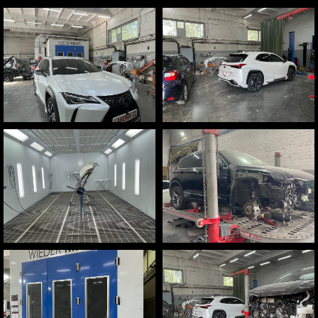
Лучший автотехцентр в Хабаровске
Полный комплекс услуг
по ремонту и покраске
автомобилей
Покраска автомобиля
Устранение сколов и
вмятин
Полировка фар