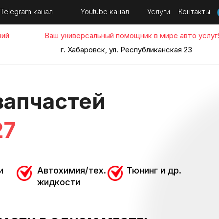
Youtube канал
Telegram канал
Услуги
Контакты
ний
Ваш универсальный помощник в мире авто услуг
г. Хабаровск, ул. Республиканская 23
запчастей
27
и
Автохимия/тех.
Тюнинг и др.
жидкости