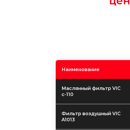
цен
Наименование
Маслянный фильтр VIC
c-110
Фильтр воздушный VIC
A1013