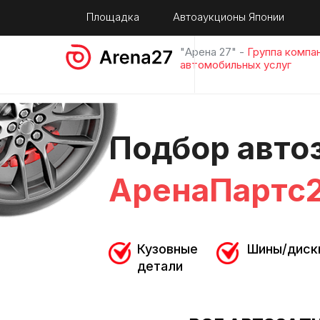
Площадка
Автоаукционы Японии
"Арена 27" -
Группа компа
автомобильных услуг
Подбор авто
АренаПартс
Кузовные
Шины/диск
детали