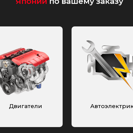
Японии
по вашему заказу
Двигатели
Автоэлектри