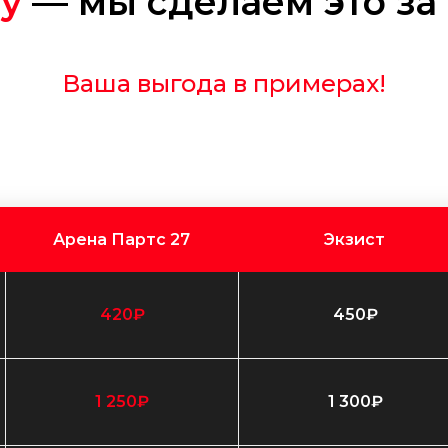
у
— мы сделаем это за 
Ваша выгода в примерах!
Арена Партс 27
Экзист
420₽
450₽
1 250₽
1 300₽