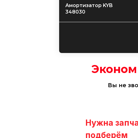
​Амортизатор KYB
348030
Эконом
Вы не зв
Нужна запча
подберём