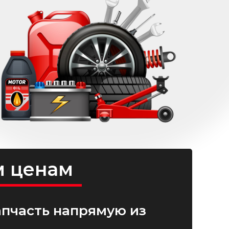
м ценам
апчасть напрямую из