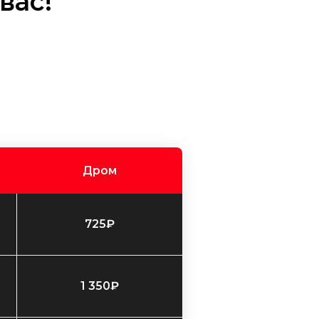
вас!
Дром
725₽
1 350₽