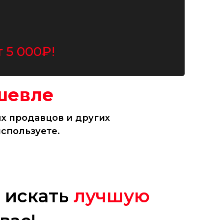
т 5 000₽!
шевле
ых продавцов и других
используете.
.
 искать
лучшую