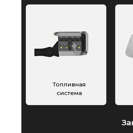
Топливная
система
За