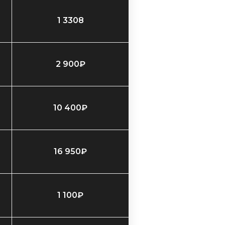
1 3308
2 900₽
10 400₽
​16 950₽
​1 100₽