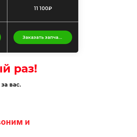
11 100₽
Заказать запчасть
й раз!
за вас.
воним и