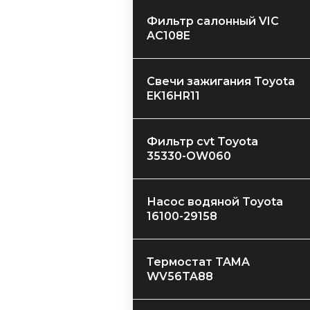
Фильтр салонный VIC
AC108E
Свечи зажигания Toyota
EK16HR11
Фильтр cvt Toyota
35330-OW060
​Насос водяной Toyota
16100-29158
​Термостат TAMA
WV56TA88